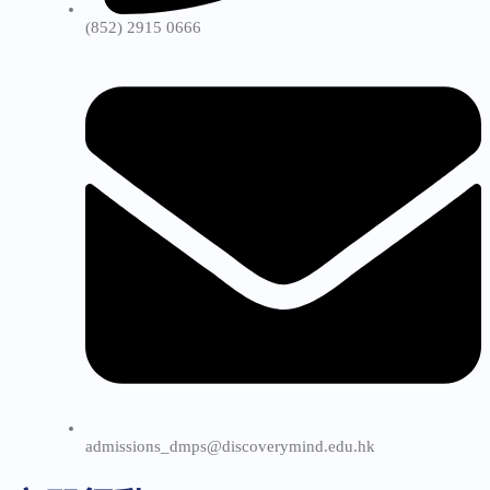
(852) 2915 0666
admissions_dmps@discoverymind.edu.hk