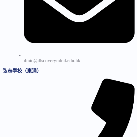
dmtc@discoverymind.edu.hk
弘志學校（東涌）