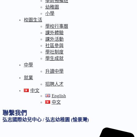
學前預備班
幼稚園
小學
校園生活
學校行事曆
課外體驗
課外活動
社區參與
學社制度
學生成就
中學
升讀中學
就業
招聘人才
中文
English
中文
聯繫我們
弘志國際幼兒中心 / 弘志幼稚園 (愉景灣)